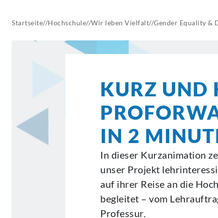
AKTUELLES
Startseite
//
Hochschule
//
Wir leben Vielfalt
//
Gender Equality & 
KURZ UND 
PROFORW
IN 2 MINU
In dieser Kurzanimation ze
unser Projekt lehrinteress
auf ihrer Reise an die Hoc
begleitet – vom Lehrauftra
Professur.