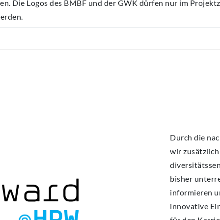
en. Die Logos des BMBF und der GWK dürfen nur im Projek
erden.
Durch die na
wir zusätzlich
diversitätsse
bisher unterr
informieren u
innovative Ei
für den Karr