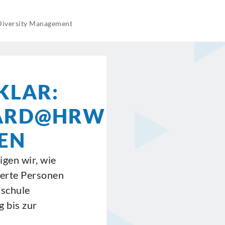
ECA
ECA
ECA
ECA
ECA
Diversity Management
BEW
BEW
BEW
BEW
BEW
KLAR:
ARD@HRW
TEN
igen wir, wie
ierte Personen
hschule
g bis zur