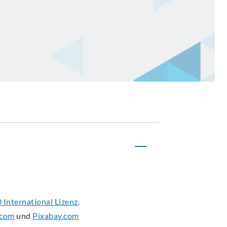
International Lizenz
.
.com
und
Pixabay.com