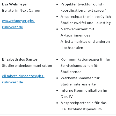
Eva Wehmeyer
Projektentwicklung und -
Beraterin Next Career
koordination „next career“
Ansprechpartnerin bezüglich
eva.wehmeyer@hs-
Studienzweifel und –ausstieg
ruhrwest.de
Netzwerkarbeit mit
Akteur:innen des
Arbeitsmarktes und anderen
Hochschulen
Elisabeth dos Santos
Kommunikationsexpertin für
Studierendenkommunikation
Servicekampagnen für
Studierende
elisabeth.dossantos@hs-
Werbemaßnahmen für
ruhrwest.de
Studieninteressierte
Interne Kommunikation im
Dez. IV
Ansprechpartnerin für das
Deutschlandstipendium