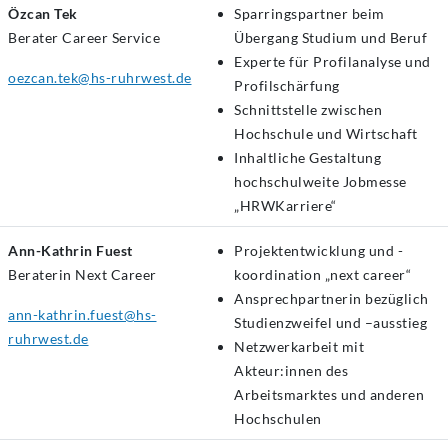
Özcan Tek
Sparringspartner beim
Berater Career Service
Übergang Studium und Beruf
Experte für Profilanalyse und
oezcan.tek@hs-ruhrwest.de
Profilschärfung
Schnittstelle zwischen
Hochschule und Wirtschaft
Inhaltliche Gestaltung
hochschulweite Jobmesse
„HRWKarriere“
Ann-Kathrin Fuest
Projektentwicklung und -
Beraterin Next Career
koordination „next career“
Ansprechpartnerin bezüglich
ann-kathrin.fuest@hs-
Studienzweifel und –ausstieg
ruhrwest.de
Netzwerkarbeit mit
Akteur:innen des
Arbeitsmarktes und anderen
Hochschulen