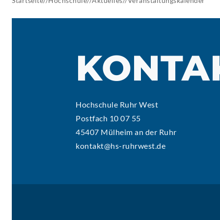
Startseite
//
Hochschule
//
Aktuelles
//
Veranstaltungskalender
AKTUELLES
KONTA
Hochschule Ruhr West
Postfach 10 07 55
45407 Mülheim an der Ruhr
kontakt@hs-ruhrwest.de