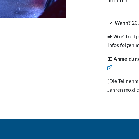
möchten.
📌
Wann?
20.
➡️ Wo?
Treff
Infos folgen 
📧
Anmeldun
(Die Teilnehm
Jahren möglic