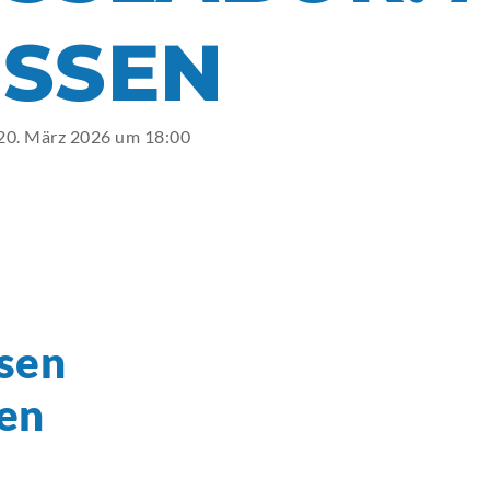
ECA
ECA
ECA
ECA
ECA
SEN
BEW
BEW
BEW
BEW
BEW
, 20. März 2026 um 18:00
sen
en