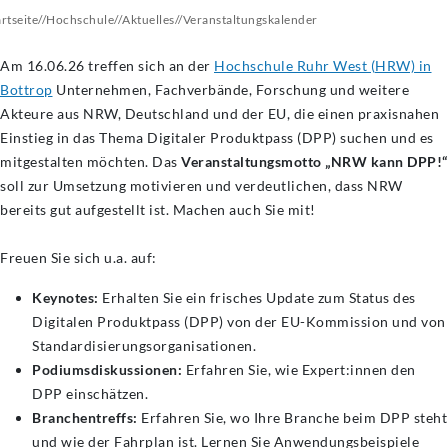
artseite
//
Hochschule
//
Aktuelles
//
Veranstaltungskalender
Am 16.06.26 treffen sich an der
Hochschule Ruhr West (HRW) in
Bottrop
Unternehmen, Fachverbände, Forschung und weitere
Akteure aus NRW, Deutschland und der EU, die einen praxisnahen
Einstieg in das Thema Digitaler Produktpass (DPP) suchen und es
mitgestalten möchten. Das
Veranstaltungsmotto „NRW kann DPP!“
soll zur Umsetzung motivieren und verdeutlichen, dass NRW
bereits gut aufgestellt ist. Machen auch Sie mit!
Freuen Sie sich u.a. auf:
Keynotes:
Erhalten Sie ein frisches Update zum Status des
Digitalen Produktpass (DPP) von der EU-Kommission und von
Standardisierungsorganisationen.
Podiumsdiskussionen:
Erfahren Sie, wie Expert:innen den
DPP einschätzen.
Branchentreffs:
Erfahren Sie, wo Ihre Branche beim DPP steht
und wie der Fahrplan ist. Lernen Sie Anwendungsbeispiele