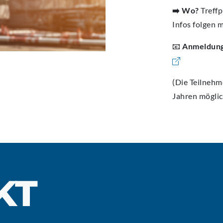
➡️ Wo?
Treff
Infos folgen 
📧
Anmeldun
(Die Teilnehm
Jahren möglic
KT