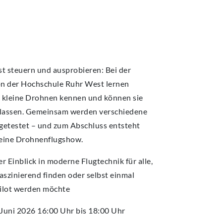
MPUS
MPUS
MPUS
MPUS
MPUS
ERBUNG UND EINSCHREIBUNG
ERBUNG UND EINSCHREIBUNG
ERBUNG UND EINSCHREIBUNG
ERBUNG UND EINSCHREIBUNG
ERBUNG UND EINSCHREIBUNG
t steuern und ausprobieren: Bei der
n der Hochschule Ruhr West lernen
 kleine Drohnen kennen und können sie
n lassen. Gemeinsam werden verschiedene
getestet – und zum Abschluss entsteht
leine Drohnenflugshow.
r Einblick in moderne Flugtechnik für alle,
aszinierend finden oder selbst einmal
Pilot werden möchte
 Juni 2026 16:00 Uhr bis 18:00 Uhr