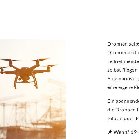
ECA
ECA
ECA
ECA
ECA
BEW
BEW
BEW
BEW
BEW
Drohnen selbs
Drohnenaktio
Teilnehmende
selbst fliege
Flugmanöver 
eine eigene k
Ein spannende
die Drohnen f
Pilotin oder 
📌
Wann?
19.