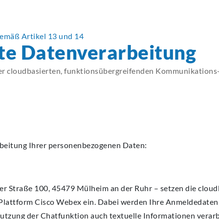
ECA
ECA
ECA
ECA
ECA
emäß Artikel 13 und 14
BEW
BEW
BEW
BEW
BEW
te Datenverarbeitung
cloudbasierten, funktionsübergreifenden Kommunikations-
arbeitung Ihrer personenbezogenen Daten:
r Straße 100, 45479 Mülheim an der Ruhr – setzen die cloud
lattform Cisco Webex ein. Dabei werden Ihre Anmeldedaten
tzung der Chatfunktion auch textuelle Informationen verarbe