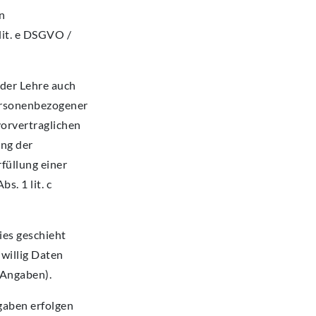
n
lit. e DSGVO /
der Lehre auch
personenbezogener
vorvertraglichen
ung der
füllung einer
s. 1 lit. c
Dies geschieht
willig Daten
 Angaben).
gaben erfolgen