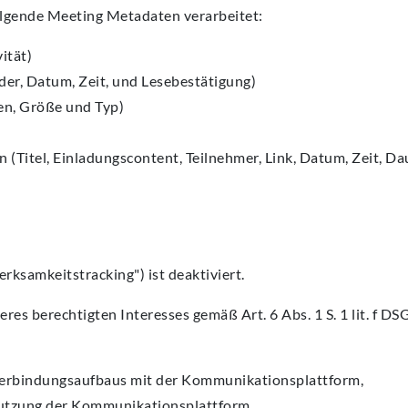
lgende Meeting Metadaten verarbeitet:
ität)
er, Datum, Zeit, und Lesebestätigung)
en, Größe und Typ)
 (Titel, Einladungscontent, Teilnehmer, Link, Datum, Zeit, D
samkeitstracking") ist deaktiviert.
es berechtigten Interesses gemäß Art. 6 Abs. 1 S. 1 lit. f D
Verbindungsaufbaus mit der Kommunikationsplattform,
utzung der Kommunikationsplattform,