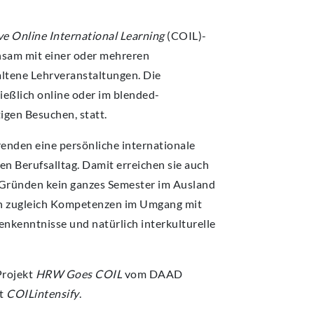
MPUS
MPUS
MPUS
MPUS
MPUS
ve Online International Learning
(COIL)-
ERBUNG UND EINSCHREIBUNG
ERBUNG UND EINSCHREIBUNG
ERBUNG UND EINSCHREIBUNG
ERBUNG UND EINSCHREIBUNG
ERBUNG UND EINSCHREIBUNG
insam mit einer oder mehreren
ltene Lehrveranstaltungen. Die
eßlich online oder im blended-
tigen Besuchen, statt.
enden eine persönliche internationale
en Berufsalltag. Damit erreichen sie auch
n Gründen kein ganzes Semester im Ausland
ern zugleich Kompetenzen im Umgang mit
nkenntnisse und natürlich interkulturelle
Projekt
HRW Goes COIL
vom DAAD
kt
COILintensify
.