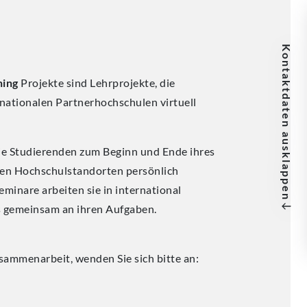
Kontaktdaten
ning
Projekte sind Lehrprojekte, die
nationalen Partnerhochschulen virtuell
ausklappen
ie Studierenden zum Beginn und Ende ihres
den Hochschulstandorten persönlich
inare arbeiten sie in international
s gemeinsam an ihren Aufgaben.
usammenarbeit, wenden Sie sich bitte an: