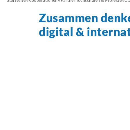
Startseite
//
Kooperationen
//
Partnerhochschulen & Projekte
//
CO
AKTUELLES
Zusammen denk
digital &
interna