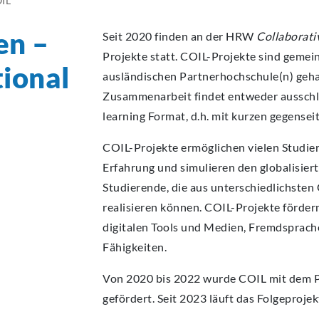
IL
ECA
ECA
ECA
ECA
ECA
en –
Seit 2020 finden an der HRW
Collaborati
BEW
BEW
BEW
BEW
BEW
Projekte statt. COIL-Projekte sind geme
tional
ausländischen Partnerhochschule(n) geha
Zusammenarbeit findet entweder ausschli
learning Format, d.h. mit kurzen gegensei
COIL-Projekte ermöglichen vielen Studier
Erfahrung und simulieren den globalisiert
Studierende, die aus unterschiedlichste
realisieren können. COIL-Projekte förd
digitalen Tools und Medien, Fremdsprache
Fähigkeiten.
Von 2020 bis 2022 wurde COIL mit dem 
gefördert. Seit 2023 läuft das Folgeproje