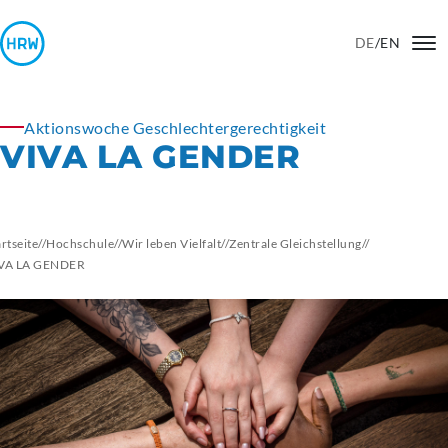
DE
/
EN
Aktionswoche Geschlechtergerechtigkeit
VIVA LA GENDER
artseite
//
Hochschule
//
Wir leben Vielfalt
//
Zentrale Gleichstellung
//
VA LA GENDER