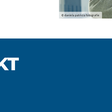
© daniela patricia fotografie
KT