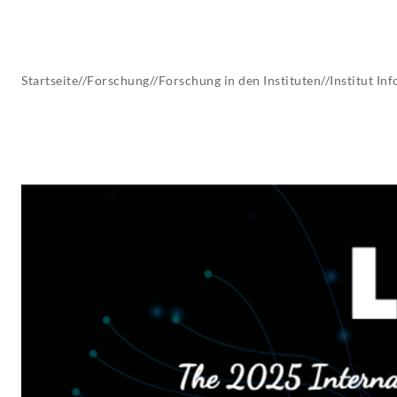
AKTUELLES
Startseite
//
Forschung
//
Forschung in den Instituten
//
Institut
Inf