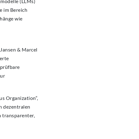
chmodelle (LLMs)
e im Bereich
nhänge wie
c Jansen & Marcel
erte
rprüfbare
zur
s Organization“,
n dezentralen
 transparenter,