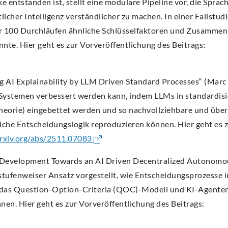
 entstanden ist, stellt eine modulare Pipeline vor, die Spra
cher Intelligenz verständlicher zu machen. In einer Fallstudi
über 100 Durchläufen ähnliche Schlüsselfaktoren und Zusamme
nnte. Hier geht es zur Vorveröffentlichung des Beitrags:
ing AI Explainability by LLM Driven Standard Processes“ (Mar
I-Systemen verbessert werden kann, indem LLMs in standardisi
heorie) eingebettet werden und so nachvollziehbare und übe
iche Entscheidungslogik reproduzieren können. Hier geht es 
arxiv.org/abs/2511.07083
 Development Towards an AI Driven Decentralized Autonomou
stufenweiser Ansatz vorgestellt, wie Entscheidungsprozesse i
as Question-Option-Criteria (QOC)-Modell und KI-Agenten
nnen. Hier geht es zur Vorveröffentlichung des Beitrags: