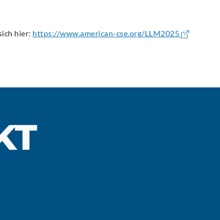
ich hier:
https://www.american-cse.org/LLM2025
KT