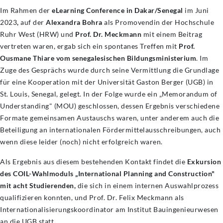
Im Rahmen der
eLearning Conference in Dakar/Senegal
im Juni
2023
,
auf der
Alexandra Bohra
als Promovendin der Hochschule
Ruhr West (HRW) und
Prof. Dr. Meckmann
mit einem Beitrag
vertreten waren, ergab sich ein spontanes Treffen mit
Prof.
Ousmane Thiare vom senegalesischen Bildungsministerium
. Im
Zuge des Gesprächs wurde durch seine Vermittlung die Grundlage
für eine Kooperation mit der Universität Gaston Berger (UGB) in
St. Louis, Senegal, gelegt. In der Folge wurde ein „Memorandum of
Understanding" (MOU) geschlossen, dessen Ergebnis verschiedene
Formate gemeinsamen Austauschs waren, unter anderem auch die
Beteiligung an internationalen Fördermittelausschreibungen, auch
wenn diese leider (noch) nicht erfolgreich waren.
Als Ergebnis aus diesem bestehenden Kontakt findet die
Exkursion
des COIL-Wahlmoduls „International Planning and Construction"
mit acht Studierenden,
die sich in einem internen Auswahlprozess
qualifizieren konnten, und Prof. Dr. Felix Meckmann als
Internationalisierungskoordinator
am Institut Bauingenieurwesen
an die UGB statt.