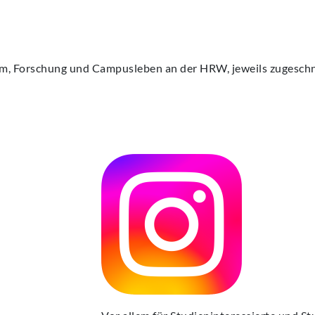
ECA
ECA
ECA
ECA
ECA
BEW
BEW
BEW
BEW
BEW
m, Forschung und Campusleben an der HRW, jeweils zugeschn