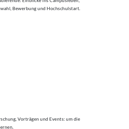
tudierende: Einblicke ins Campusleben,
nwahl, Bewerbung und Hochschulstart.
rschung, Vorträgen und Events: um die
ernen.