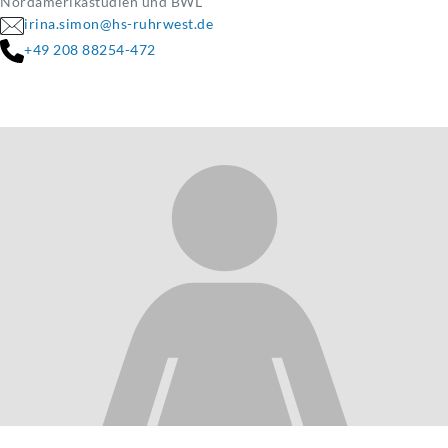
Nordamerikastudien und BWL
irina.simon@hs-ruhrwest.de
+49 208 88254-472