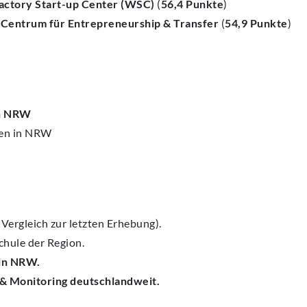
actory Start-up Center (WSC)
(
56,4 Punkte
)
d
Centrum für Entrepreneurship & Transfer
(
54,9 Punkte
)
in NRW
len in NRW
Vergleich zur letzten Erhebung).
chule der Region.
 in NRW.
n & Monitoring deutschlandweit.