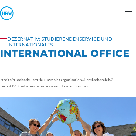
DEZERNAT IV: STUDIERENDENSERVICE UND
INTERNATIONALES
INTERNATIONAL OFFICE
artseite
//
Hochschule
//
Die HRW als Organisation
//
Servicebereich
//
zernat IV: Studierendenservice und Internationales