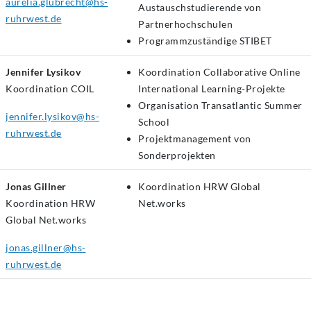
aurelia.glubrecht@hs-
Austauschstudierende von
ruhrwest.de
Partnerhochschulen
Programmzuständige STIBET
Jennifer Lysikov
Koordination Collaborative Online
Koordination
COIL
International Learning-Projekte
Organisation Transatlantic Summer
jennifer.lysikov@hs-
School
ruhrwest.de
Projektmanagement von
Sonderprojekten
Jonas Gillner
Koordination HRW Global
Koordination
HRW
Net.works
Global Net.works
jonas.gillner@hs-
ruhrwest.de