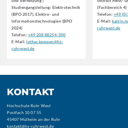
und Vernetzung |
Institut Mess- 
Studiengangsleitung:
Elektrotechnik
(Fachbereich 4)
(BPO 2017), Elektro- und
Telefon:
+49 (0
Informationstechnologien
(BPO
E-Mail:
katrin.
2024)
ruhrwest.de
Telefon:
+49 208 88254-390
E-Mail:
lothar.kempen@hs-
ruhrwest.de
KONTAKT
Hochschule Ruhr West
Postfach 10 07 55
45407 Mülheim an der Ruhr
kontakt@hs-ruhrwest.de