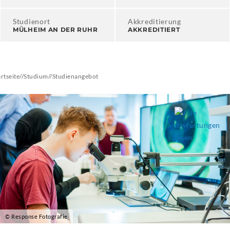
Studienort
Akkreditierung
MÜLHEIM AN DER RUHR
AKKREDITIERT
artseite
//
Studium
//
Studienangebot
© Response Fotografie