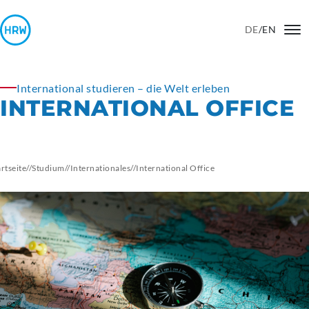
DE
/
EN
International studieren – die Welt erleben
INTERNATIONAL OFFICE
artseite
//
Studium
//
Internationales
//
International
Office