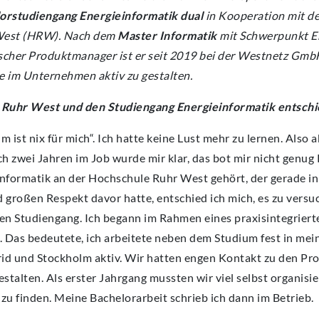
orstudiengang Energieinformatik dual
in Kooperation mit d
 West (HRW). Nach dem
Master Informatik
mit Schwerpunkt E
ischer Produktmanager ist er seit 2019 bei der Westnetz GmbH
ge im Unternehmen aktiv zu gestalten.
 Ruhr West und den Studiengang Energieinformatik entsch
m ist nix für mich“. Ich hatte keine Lust mehr zu lernen. Also a
 zwei Jahren im Job wurde mir klar, das bot mir nicht genug 
formatik an der Hochschule Ruhr West gehört, der gerade in 
 großen Respekt davor hatte, entschied ich mich, es zu vers
uen Studiengang. Ich begann im Rahmen eines praxisintegriert
Das bedeutete, ich arbeitete neben dem Studium fest in mein
id und Stockholm aktiv. Wir hatten engen Kontakt zu den Pr
stalten. Als erster Jahrgang mussten wir viel selbst organisi
u finden. Meine Bachelorarbeit schrieb ich dann im Betrieb.