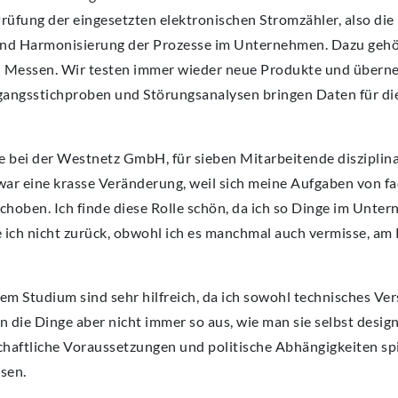
Prüfung der eingesetzten elektronischen Stromzähler, also di
g und Harmonisierung der Prozesse im Unternehmen. Dazu gehö
n Messen. Wir testen immer wieder neue Produkte und übern
ngangsstichproben und Störungsanalysen bringen Daten für 
ile bei der Westnetz GmbH, für sieben Mitarbeitende disziplin
war eine krasse Veränderung, weil sich meine Aufgaben von fa
hoben. Ich finde diese Rolle schön, da ich so Dinge im Unte
e ich nicht zurück, obwohl ich es manchmal auch vermisse, am
em Studium sind sehr hilfreich, da ich sowohl technisches Ver
 die Dinge aber nicht immer so aus, wie man sie selbst design
haftliche Voraussetzungen und politische Abhängigkeiten sp
ssen.