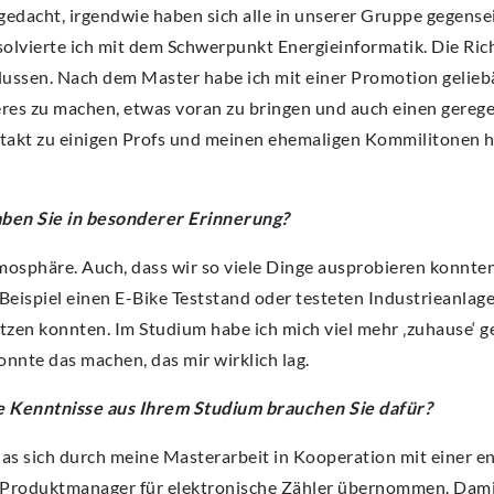
edacht, irgendwie haben sich alle in unserer Gruppe gegense
olvierte ich mit dem Schwerpunkt Energieinformatik. Die Rich
lussen. Nach dem Master habe ich mit einer Promotion geliebä
eres zu machen, etwas voran zu bringen und auch einen gerege
takt zu einigen Profs und meinen ehemaligen Kommilitonen h
aben Sie in besonderer Erinnerung?
tmosphäre. Auch, dass wir so viele Dinge ausprobieren konnten.
Beispiel einen E-Bike Teststand oder testeten Industrieanlag
en konnten. Im Studium habe ich mich viel mehr ‚zuhause‘ gef
onnte das machen, das mir wirklich lag.
he Kenntnisse aus Ihrem Studium brauchen Sie dafür?
as sich durch meine Masterarbeit in Kooperation mit einer 
r Produktmanager für elektronische Zähler übernommen. Dami