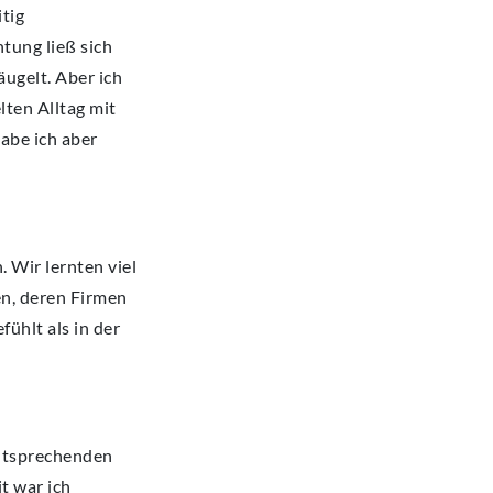
itig
tung ließ sich
ugelt. Aber ich
lten Alltag mit
abe ich aber
 Wir lernten viel
en, deren Firmen
ühlt als in der
entsprechenden
t war ich