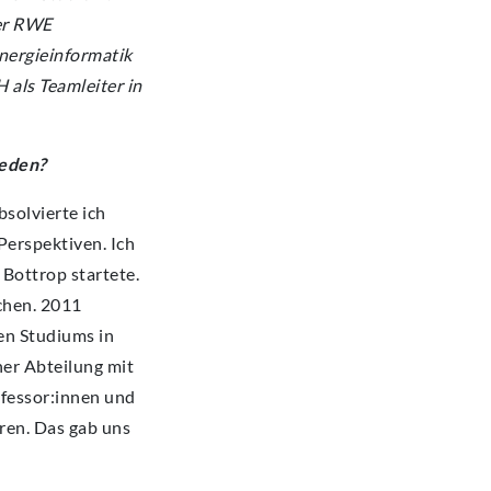
er RWE
nergieinformatik
 als Teamleiter in
ieden?
bsolvierte ich
Perspektiven. Ich
Bottrop startete.
uchen. 2011
en Studiums in
er Abteilung mit
ofessor:innen und
eren. Das gab uns