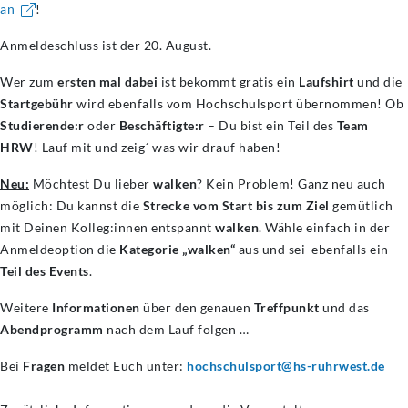
an
!
Anmeldeschluss ist der 20. August.
Wer zum
ersten mal dabei
ist bekommt gratis ein
Laufshirt
und die
Startgebühr
wird ebenfalls vom Hochschulsport übernommen! Ob
Studierende:r
oder
Beschäftigte:r
– Du bist ein Teil des
Team
HRW
! Lauf mit und zeig´ was wir drauf haben!
Neu:
Möchtest Du lieber
walken
? Kein Problem! Ganz neu auch
möglich: Du kannst die
Strecke vom Start bis zum Ziel
gemütlich
mit Deinen Kolleg:innen entspannt
walken
. Wähle einfach in der
Anmeldeoption die
Kategorie „walken“
aus und sei ebenfalls ein
Teil des Events
.
Weitere
Informationen
über den genauen
Treffpunkt
und das
Abendprogramm
nach dem Lauf folgen …
Bei
Fragen
meldet Euch unter:
hochschulsport@hs-ruhrwest.de